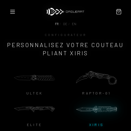
FR
/
DE
/
EN
CONFIGURATEUR
CONFIGURATEUR
PERSONNALISEZ VOTRE COUTEAU
À PROPOS
PLIANT XIRIS
REVENDEURS / PARTENAIRES
CONTACT
CGV
ULTEK
RAPTOR-01
ELITE
XIRIS