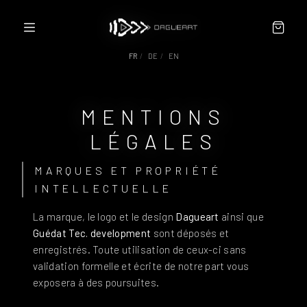
FR
/
DE
/
EN
CONFIGURATEUR
À PROPOS
MENTIONS
REVENDEURS / PARTENAIRES
LÉGALES
CONTACT
CGV
MARQUES ET PROPRIÉTÉ
INTELLECTUELLE
La marque, le logo et le design
Dagueart
ainsi que
Guédat Tec. development
sont déposés et
enregistrés. Toute utilisation de ceux-ci sans
validation formelle et écrite de notre part vous
exposera à des poursuites.